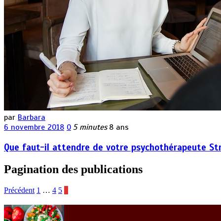
par
Barbara
6 novembre 2018
0
5 minutes
8 ans
Que faut-il attendre de votre psychothérapeute St
Pagination des publications
Précédent
1
…
4
5
6