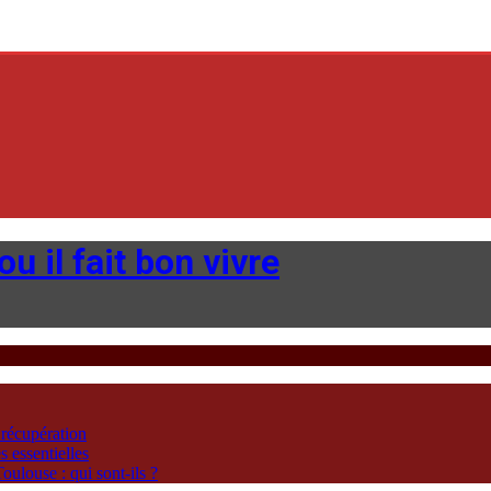
u il fait bon vivre
 récupération
 essentielles
oulouse : qui sont-ils ?