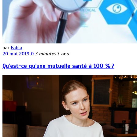
par
Fabia
20 mai 2019
0
3 minutes
7 ans
Qu’est-ce qu’une mutuelle santé à 100 % ?