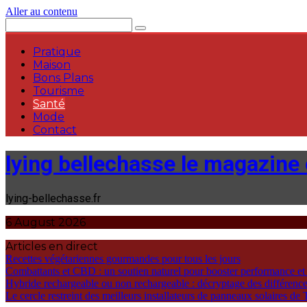
Aller au contenu
Pratique
Maison
Bons Plans
Tourisme
Santé
Mode
Contact
lying bellechasse le magazine o
lying-bellechasse.fr
6 August 2026
Articles en direct
Recettes végétariennes gourmandes pour tous les jours
Combattants et CBD : un soutien naturel pour booster performance et
Hybride rechargeable ou non rechargeable : décryptage des différences
Le cercle restreint des meilleurs installateurs de panneaux solaires de T