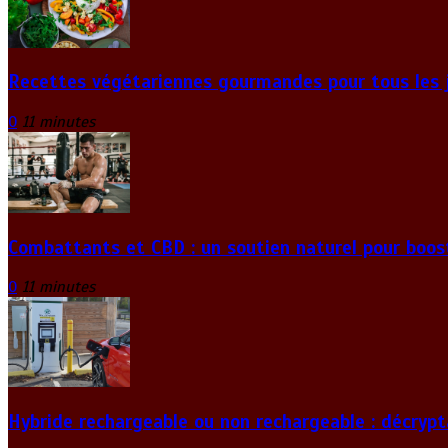
Recettes végétariennes gourmandes pour tous les 
0
11 minutes
Combattants et CBD : un soutien naturel pour boos
0
11 minutes
Hybride rechargeable ou non rechargeable : décrypt