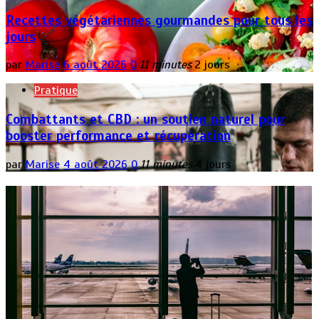
Recettes végétariennes gourmandes pour tous les
jours
par
Marise
6 août 2026
0
11 minutes
2 jours
Pratique
Combattants et CBD : un soutien naturel pour
booster performance et récupération
par
Marise
4 août 2026
0
11 minutes
4 jours