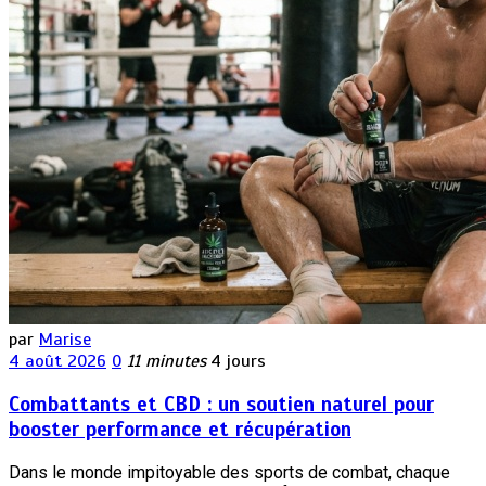
par
Marise
4 août 2026
0
11 minutes
4 jours
Combattants et CBD : un soutien naturel pour
booster performance et récupération
Dans le monde impitoyable des sports de combat, chaque