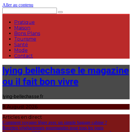
Aller au contenu
Pratique
Maison
Bons Plans
Tourisme
Santé
Mode
Contact
lying bellechasse le magazine
ou il fait bon vivre
lying-bellechasse.fr
8 August 2026
Articles en direct
Comment voyager léger avec un simple bagage cabine ?
Recettes végétariennes gourmandes pour tous les jours