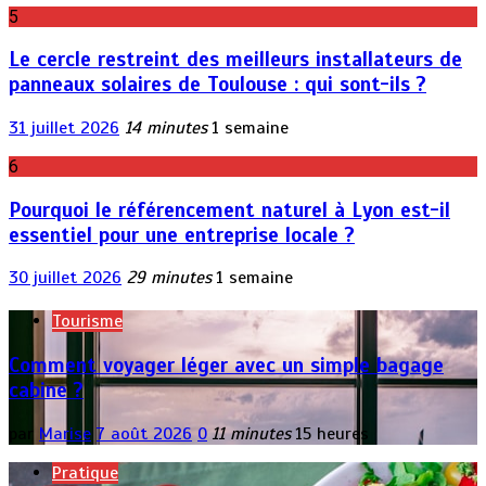
5
Le cercle restreint des meilleurs installateurs de
panneaux solaires de Toulouse : qui sont-ils ?
31 juillet 2026
14 minutes
1 semaine
6
Pourquoi le référencement naturel à Lyon est-il
essentiel pour une entreprise locale ?
30 juillet 2026
29 minutes
1 semaine
Tourisme
Comment voyager léger avec un simple bagage
cabine ?
par
Marise
7 août 2026
0
11 minutes
15 heures
Pratique