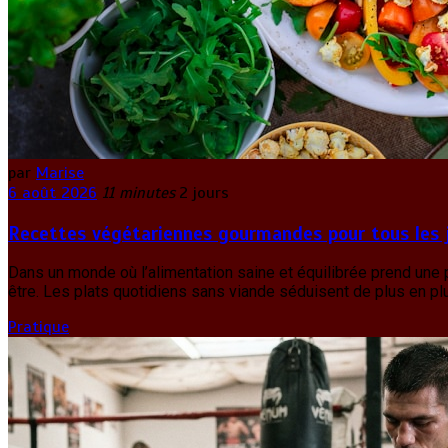
par
Marise
6 août 2026
11 minutes
2 jours
Recettes végétariennes gourmandes pour tous les 
Dans un monde où l’alimentation saine et équilibrée prend une p
être. Les plats quotidiens sans viande séduisent de plus en p
Pratique