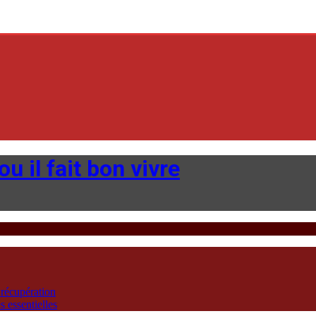
u il fait bon vivre
 récupération
 essentielles