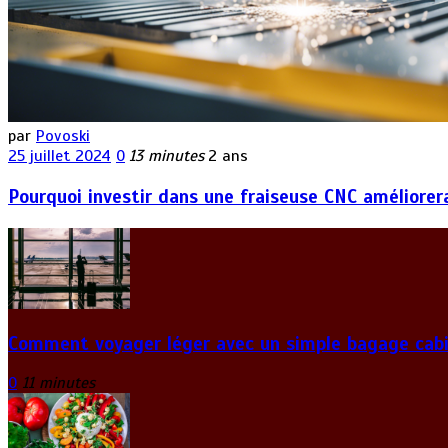
par
Povoski
25 juillet 2024
0
13 minutes
2 ans
Pourquoi investir dans une fraiseuse CNC améliorera
Comment voyager léger avec un simple bagage cabi
0
11 minutes