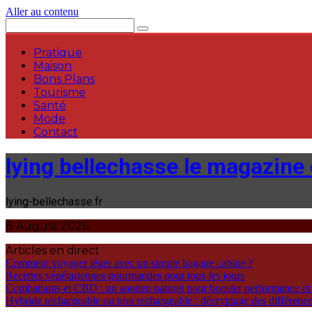
Aller au contenu
Pratique
Maison
Bons Plans
Tourisme
Santé
Mode
Contact
lying bellechasse le magazine o
lying-bellechasse.fr
8 August 2026
Articles en direct
Comment voyager léger avec un simple bagage cabine ?
Recettes végétariennes gourmandes pour tous les jours
Combattants et CBD : un soutien naturel pour booster performance et
Hybride rechargeable ou non rechargeable : décryptage des différences