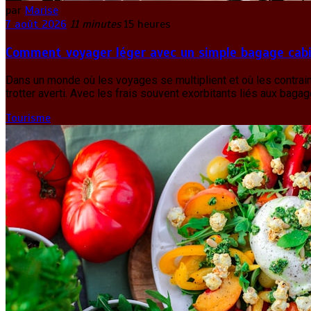
par
Marise
7 août 2026
11 minutes
15 heures
Comment voyager léger avec un simple bagage cabi
Dans un monde où les voyages se multiplient et où les contra
trotter averti. Avec les frais souvent exorbitants liés aux bagag
Tourisme