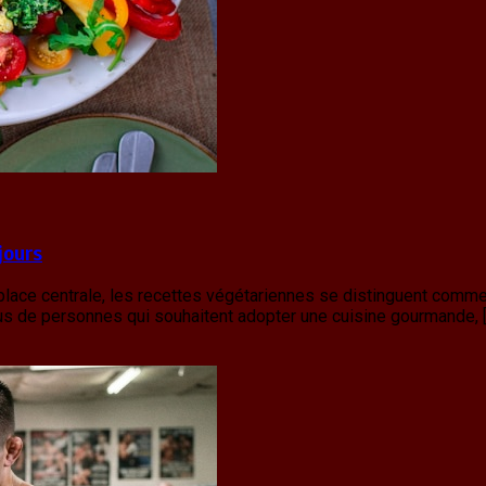
jours
lace centrale, les recettes végétariennes se distinguent comme u
lus de personnes qui souhaitent adopter une cuisine gourmande, 