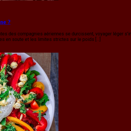
ne ?
intes des compagnies aériennes se durcissent, voyager léger s
es en soute et les limites strictes sur le poids […]