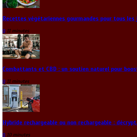
Recettes végétariennes gourmandes pour tous les 
0
11 minutes
Combattants et CBD : un soutien naturel pour boos
0
11 minutes
Hybride rechargeable ou non rechargeable : décrypt
0
10 minutes