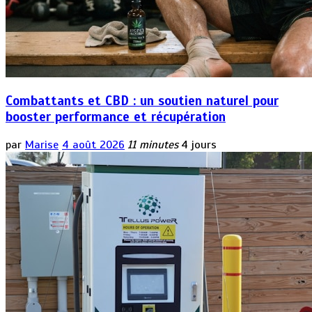
Combattants et CBD : un soutien naturel pour
booster performance et récupération
par
Marise
4 août 2026
11 minutes
4 jours