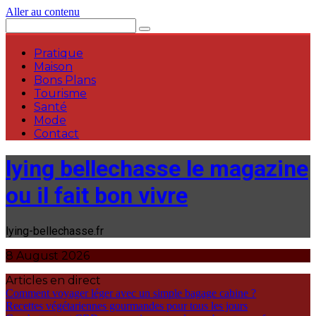
Aller au contenu
Pratique
Maison
Bons Plans
Tourisme
Santé
Mode
Contact
lying bellechasse le magazine
ou il fait bon vivre
lying-bellechasse.fr
8 August 2026
Articles en direct
Comment voyager léger avec un simple bagage cabine ?
Recettes végétariennes gourmandes pour tous les jours