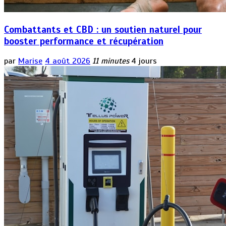
Combattants et CBD : un soutien naturel pour
booster performance et récupération
par
Marise
4 août 2026
11 minutes
4 jours