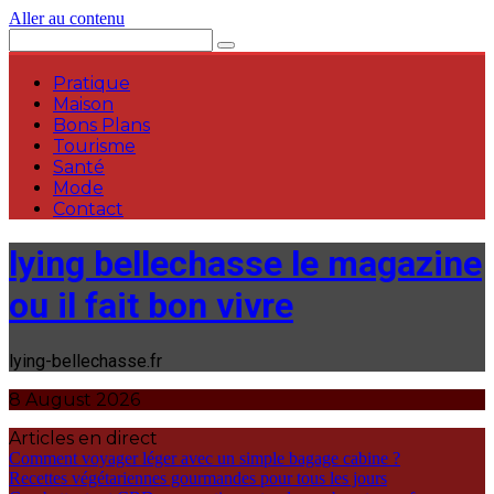
Aller au contenu
Pratique
Maison
Bons Plans
Tourisme
Santé
Mode
Contact
lying bellechasse le magazine
ou il fait bon vivre
lying-bellechasse.fr
8 August 2026
Articles en direct
Comment voyager léger avec un simple bagage cabine ?
Recettes végétariennes gourmandes pour tous les jours