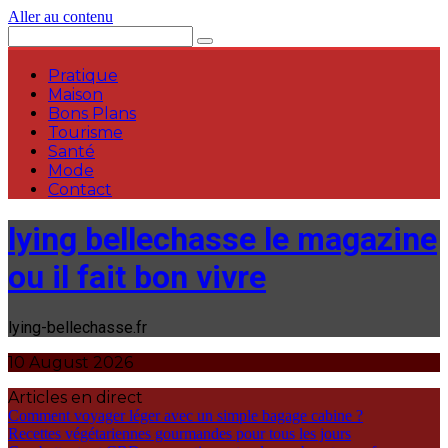
Aller au contenu
Pratique
Maison
Bons Plans
Tourisme
Santé
Mode
Contact
lying bellechasse le magazine
ou il fait bon vivre
lying-bellechasse.fr
10 August 2026
Articles en direct
Comment voyager léger avec un simple bagage cabine ?
Recettes végétariennes gourmandes pour tous les jours