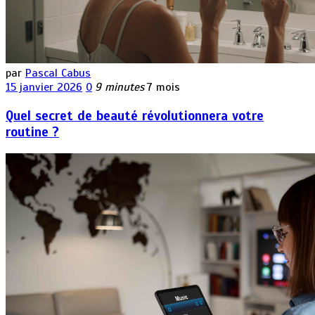
par
Pascal Cabus
15 janvier 2026
0
9 minutes
7 mois
Quel secret de beauté révolutionnera votre
routine ?