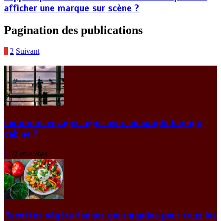
afficher une marque sur scène ?
Pagination des publications
1
2
Suivant
Comment voyager léger avec un simple bagage
cabine ?
0
11 minutes
Recettes végétariennes gourmandes pour tous les