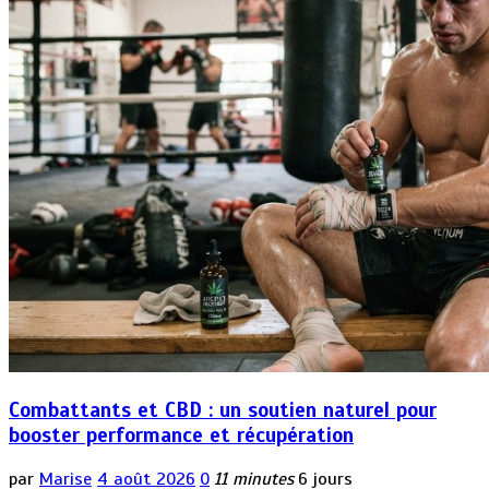
Combattants et CBD : un soutien naturel pour
booster performance et récupération
par
Marise
4 août 2026
0
11 minutes
6 jours