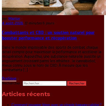
par
Marise
4 août 2026
11 minutes
6 jours
Combattants et CBD : un soutien naturel pour
booster performance et récupération
Dans le monde impitoyable des sports de combat, chaque
détail compte pour maximiser la performance et accélérer la
récupération. Aujourd’hui, une substance naturelle suscite un
engouement croissant parmi les athlètes : le cannabidiol,
mieux connu sous le nom de CBD. À mesure que les
combattants […]
Pratique
Rechercher :
Articles récents
Comment voyager léger avec un simple bagage cabine ?