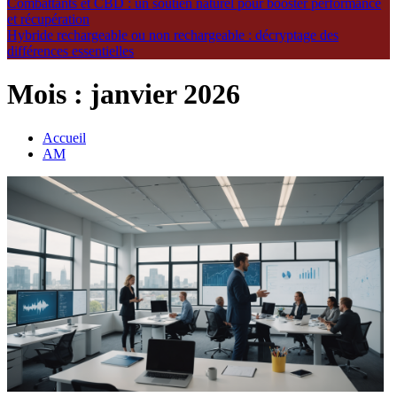
Combattants et CBD : un soutien naturel pour booster performance
et récupération
Hybride rechargeable ou non rechargeable : décryptage des
différences essentielles
Mois :
janvier 2026
Accueil
AM