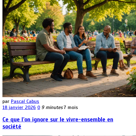
par
Pascal Cabus
18 janvier 2026
0
9 minutes
7 mois
Ce que l’on ignore sur le vivre-ensemble en
société