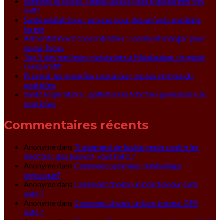
Sommeil profond : rituels du soir pour transformer vos
nuits
Santé pédiatrique : astuces pour des enfants en pleine
forme
Alimentation et concentration : comment manger pour
rester focus
Top 5 des meilleurs plafonniers à Montauban : le guide
comparatif
Prévenir les maladies courantes : gestes simples du
quotidien
Santé respiratoire : optimiser la fonction pulmonaire au
quotidien
Commentaires récents
Anonyme
dans
Traitement de la charpente contre les
insectes : que pouvez-vous faire ?
Anonyme
dans
Comment optimiser l’emballage
logistique?
Anonyme
dans
Comment choisir un bon traceur GPS
auto ?
Anonyme
dans
Comment choisir un bon traceur GPS
auto ?