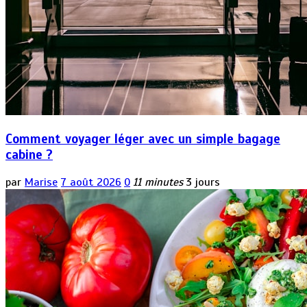
Comment voyager léger avec un simple bagage
cabine ?
par
Marise
7 août 2026
0
11 minutes
3 jours