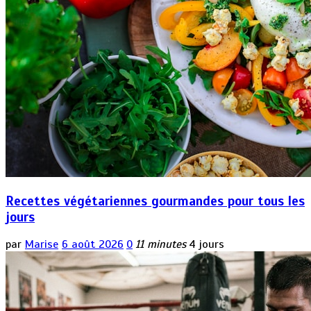
Recettes végétariennes gourmandes pour tous les
jours
par
Marise
6 août 2026
0
11 minutes
4 jours