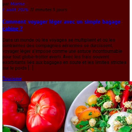
par
Marise
7 août 2026
11 minutes
3 jours
Comment voyager léger avec un simple bagage
cabine ?
Dans un monde où les voyages se multiplient et où les
contraintes des compagnies aériennes se durcissent,
voyager léger s’impose comme une astuce incontournable
pour tout globe-trotter averti. Avec les frais souvent
exorbitants liés aux bagages en soute et les limites strictes
sur le poids […]
Tourisme