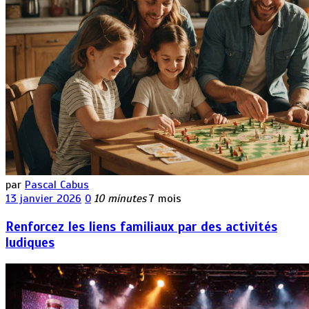
par
Pascal Cabus
13 janvier 2026
0
10 minutes
7 mois
Renforcez les liens familiaux par des activités
ludiques