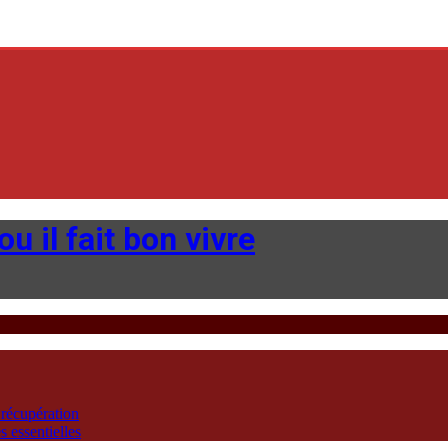
u il fait bon vivre
 récupération
 essentielles