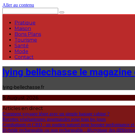
Aller au contenu
Pratique
Maison
Bons Plans
Tourisme
Santé
Mode
Contact
lying bellechasse le magazine o
lying-bellechasse.fr
8 August 2026
Articles en direct
Comment voyager léger avec un simple bagage cabine ?
Recettes végétariennes gourmandes pour tous les jours
Combattants et CBD : un soutien naturel pour booster performance et
Hybride rechargeable ou non rechargeable : décryptage des différences