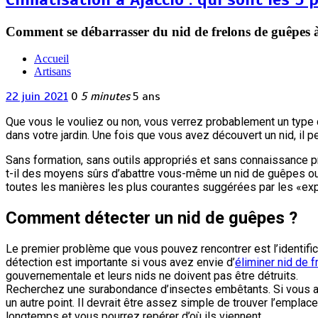
Comment se débarrasser du nid de frelons de guêpes à
Accueil
Artisans
22 juin 2021
0
5 minutes
5 ans
Que vous le vouliez ou non, vous verrez probablement un type
dans votre jardin. Une fois que vous avez découvert un nid, il
Sans formation, sans outils appropriés et sans connaissance p
t-il des moyens sûrs d’abattre vous-même un nid de guêpes ou d
toutes les manières les plus courantes suggérées par les «exper
Comment détecter un nid de guêpes ?
Le premier problème que vous pouvez rencontrer est l’identific
détection est importante si vous avez envie d’
éliminer nid de 
gouvernementale et leurs nids ne doivent pas être détruits.
Recherchez une surabondance d’insectes embêtants. Si vous ave
un autre point. Il devrait être assez simple de trouver l’empl
longtemps et vous pourrez repérer d’où ils viennent.