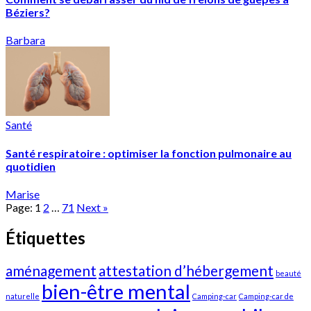
Béziers?
Barbara
Santé
Santé respiratoire : optimiser la fonction pulmonaire au
quotidien
Marise
Page:
1
2
…
71
Next
»
Étiquettes
aménagement
attestation d’hébergement
beauté
bien-être mental
naturelle
Camping-car
Camping-car de