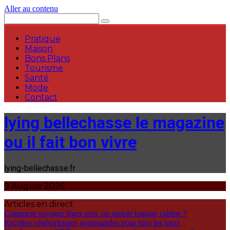
Aller au contenu
Pratique
Maison
Bons Plans
Tourisme
Santé
Mode
Contact
lying bellechasse le magazine
ou il fait bon vivre
lying-bellechasse.fr
9 August 2026
Articles en direct
Comment voyager léger avec un simple bagage cabine ?
Recettes végétariennes gourmandes pour tous les jours