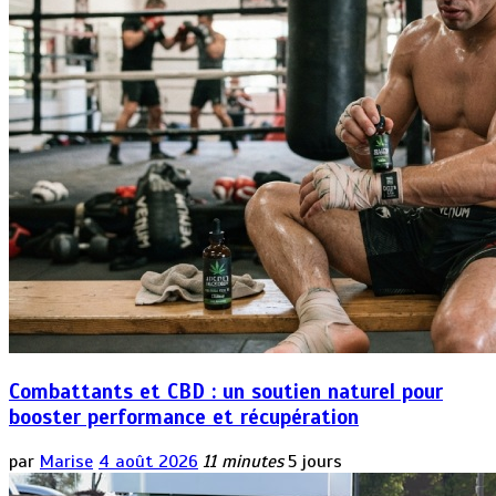
Combattants et CBD : un soutien naturel pour
booster performance et récupération
par
Marise
4 août 2026
11 minutes
5 jours