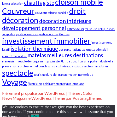
cloison mobile
chauffagiste
luxe à la location
Couvreur
droit
couvreur toiture
domicile
décoration
décoration intérieure
développement personnel
estime de soi
fraiseuse CNC
Gestion
comptable
gestion finances
gestion locative
Goodies
investissement immobilier
investissement
isolation thermique
locatif
Les parcs nationaux
lunettes de soleil
matelas
meilleures destinations
marché immobilier
menuisier
meuble de rangement
pisciniste
Plan de travail cuisine
porte industrielle
presse motte professionnel
punch sans alcool
réseaux sociaux
secteur immobilier
spectacle
tourisme durable
Transformation numérique
Voyage
Électricien
éclairage stratégique
étudiant
Fièrement propulsé par WordPress
|
Thème :
Color
NewsMagazine WordPress Theme
par
Postmagthemes
We use cookies to ensure that we give you the best experience on
our website. If you continue to use this site we will assume that you
are happy with it.
Ok