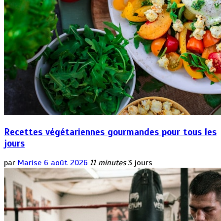
Recettes végétariennes gourmandes pour tous les
jours
par
Marise
6 août 2026
11 minutes
3 jours