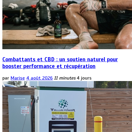
Combattants et CBD : un soutien naturel pour
booster performance et récupération
par
Marise
4 août 2026
11 minutes
4 jours