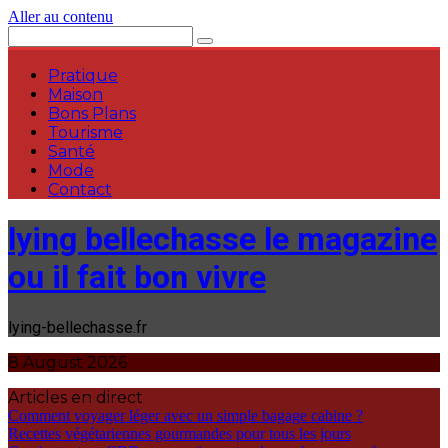
Aller au contenu
Pratique
Maison
Bons Plans
Tourisme
Santé
Mode
Contact
lying bellechasse le magazine
ou il fait bon vivre
lying-bellechasse.fr
8 August 2026
Articles en direct
Comment voyager léger avec un simple bagage cabine ?
Recettes végétariennes gourmandes pour tous les jours