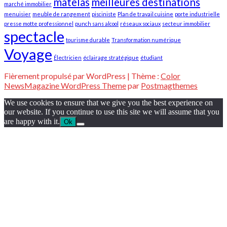
matelas
meilleures destinations
marché immobilier
menuisier
meuble de rangement
pisciniste
Plan de travail cuisine
porte industrielle
presse motte professionnel
punch sans alcool
réseaux sociaux
secteur immobilier
spectacle
tourisme durable
Transformation numérique
Voyage
Électricien
éclairage stratégique
étudiant
Fièrement propulsé par WordPress
|
Thème :
Color
NewsMagazine WordPress Theme
par
Postmagthemes
We use cookies to ensure that we give you the best experience on
our website. If you continue to use this site we will assume that you
are happy with it.
Ok