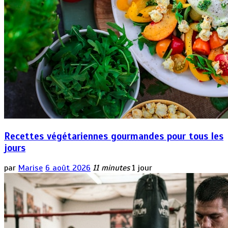
Recettes végétariennes gourmandes pour tous les
jours
par
Marise
6 août 2026
11 minutes
1 jour