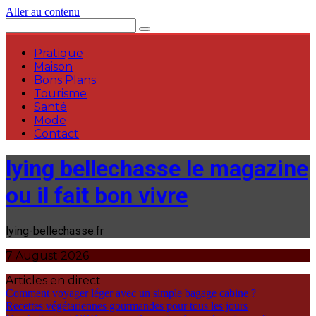
Aller au contenu
Pratique
Maison
Bons Plans
Tourisme
Santé
Mode
Contact
lying bellechasse le magazine
ou il fait bon vivre
lying-bellechasse.fr
7 August 2026
Articles en direct
Comment voyager léger avec un simple bagage cabine ?
Recettes végétariennes gourmandes pour tous les jours