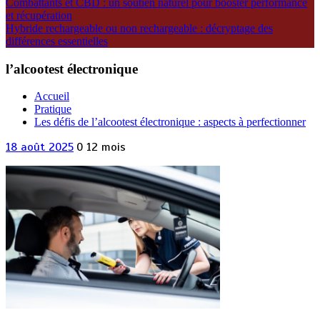
Combattants et CBD : un soutien naturel pour booster performance
et récupération
Hybride rechargeable ou non rechargeable : décryptage des
différences essentielles
l’alcootest électronique
Accueil
Pratique
Les défis de l’alcootest électronique : aspects à perfectionner
18 août 2025
0
12 mois