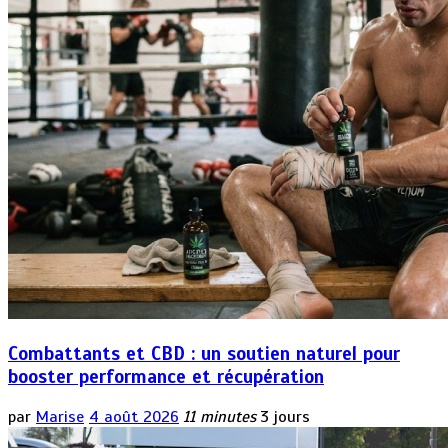
Combattants et CBD : un soutien naturel pour
booster performance et récupération
par
Marise
4 août 2026
11 minutes
3 jours