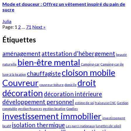
Mode et douceur : Offrez un vêtement inspiré du pain de
sucre
Julia
Page:
1
2
…
71
Next
»
Étiquettes
aménagement
attestation d’hébergement
beauté
bien-être mental
naturelle
Camping-car
Camping-car de
cloison mobile
chauffagiste
luxe à la location
Couvreur
droit
couvreur toiture
domicile
décoration
décoration intérieure
développement personnel
estime de soi
fraiseuse CNC
Gestion
comptable
gestion finances
gestion locative
Goodies
investissement immobilier
investissement
isolation thermique
locatif
Les parcs nationaux
lunettes de soleil