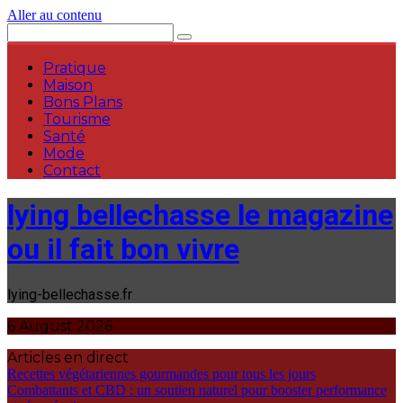
Aller au contenu
Pratique
Maison
Bons Plans
Tourisme
Santé
Mode
Contact
lying bellechasse le magazine
ou il fait bon vivre
lying-bellechasse.fr
6 August 2026
Articles en direct
Recettes végétariennes gourmandes pour tous les jours
Combattants et CBD : un soutien naturel pour booster performance