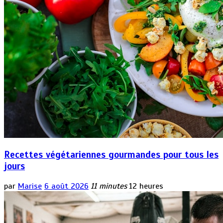
Recettes végétariennes gourmandes pour tous les
jours
par
Marise
6 août 2026
11 minutes
12 heures