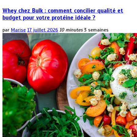
Whey chez Bulk : comment concilier qualité et
budget pour votre protéine idéale ?
par
Marise
17 juillet 2026
10 minutes
3 semaines