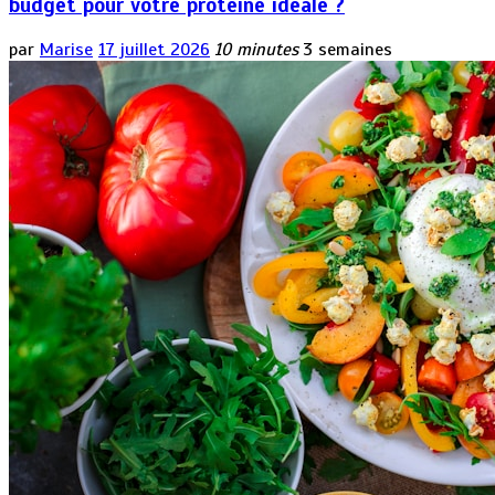
budget pour votre protéine idéale ?
par
Marise
17 juillet 2026
10 minutes
3 semaines