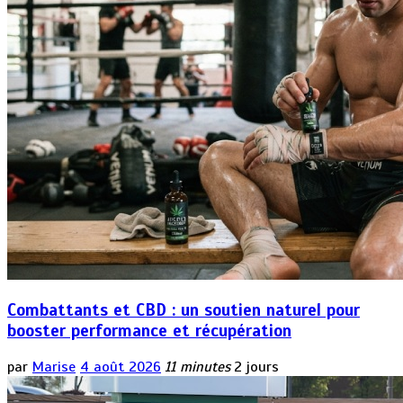
Combattants et CBD : un soutien naturel pour
booster performance et récupération
par
Marise
4 août 2026
11 minutes
2 jours