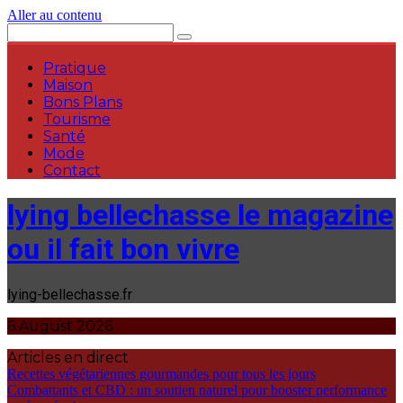
Aller au contenu
Pratique
Maison
Bons Plans
Tourisme
Santé
Mode
Contact
lying bellechasse le magazine
ou il fait bon vivre
lying-bellechasse.fr
6 August 2026
Articles en direct
Recettes végétariennes gourmandes pour tous les jours
Combattants et CBD : un soutien naturel pour booster performance