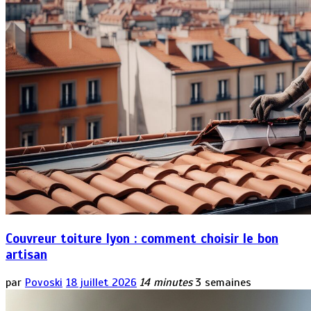
Couvreur toiture lyon : comment choisir le bon
artisan
par
Povoski
18 juillet 2026
14 minutes
3 semaines