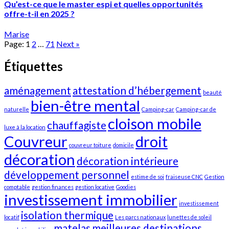
Qu’est-ce que le master espi et quelles opportunités
offre-t-il en 2025 ?
Marise
Page:
1
2
…
71
Next
»
Étiquettes
aménagement
attestation d’hébergement
beauté
bien-être mental
naturelle
Camping-car
Camping-car de
cloison mobile
chauffagiste
luxe à la location
Couvreur
droit
couvreur toiture
domicile
décoration
décoration intérieure
développement personnel
estime de soi
fraiseuse CNC
Gestion
comptable
gestion finances
gestion locative
Goodies
investissement immobilier
investissement
isolation thermique
locatif
Les parcs nationaux
lunettes de soleil
matelas
meilleures destinations