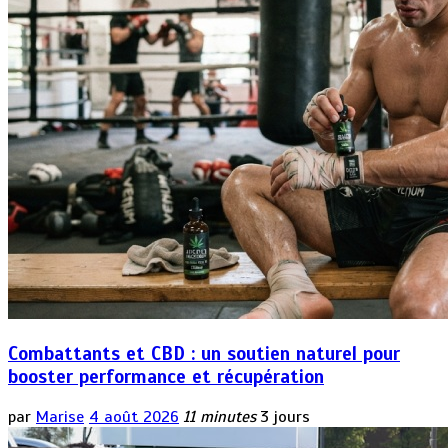
Combattants et CBD : un soutien naturel pour
booster performance et récupération
par
Marise
4 août 2026
11 minutes
3 jours