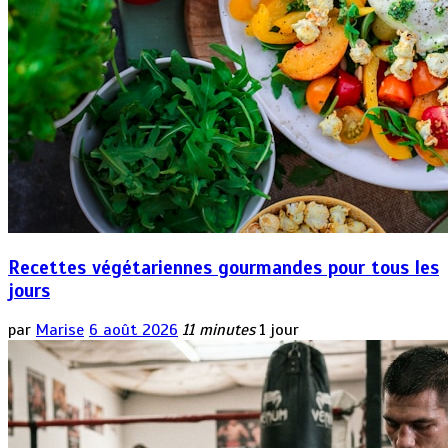
Recettes végétariennes gourmandes pour tous les
jours
par
Marise
6 août 2026
11 minutes
1 jour