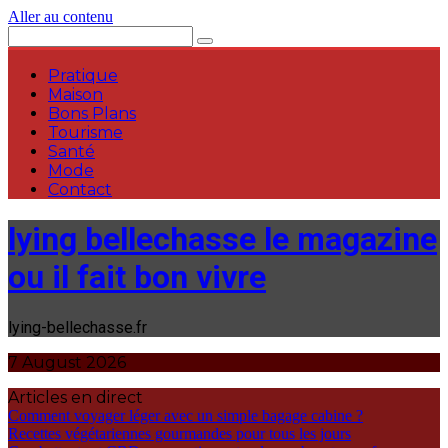
Aller au contenu
Pratique
Maison
Bons Plans
Tourisme
Santé
Mode
Contact
lying bellechasse le magazine
ou il fait bon vivre
lying-bellechasse.fr
7 August 2026
Articles en direct
Comment voyager léger avec un simple bagage cabine ?
Recettes végétariennes gourmandes pour tous les jours