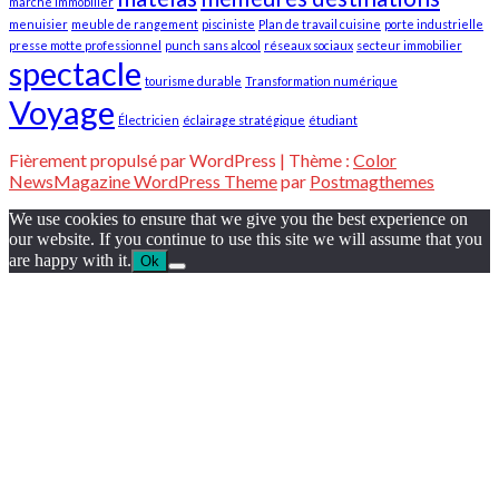
marché immobilier
menuisier
meuble de rangement
pisciniste
Plan de travail cuisine
porte industrielle
presse motte professionnel
punch sans alcool
réseaux sociaux
secteur immobilier
spectacle
tourisme durable
Transformation numérique
Voyage
Électricien
éclairage stratégique
étudiant
Fièrement propulsé par WordPress
|
Thème :
Color
NewsMagazine WordPress Theme
par
Postmagthemes
We use cookies to ensure that we give you the best experience on
our website. If you continue to use this site we will assume that you
are happy with it.
Ok