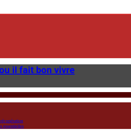
u il fait bon vivre
 récupération
 essentielles