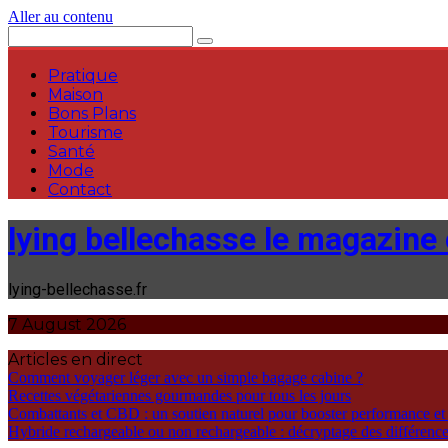
Aller au contenu
Pratique
Maison
Bons Plans
Tourisme
Santé
Mode
Contact
lying bellechasse le magazine o
lying-bellechasse.fr
7 August 2026
Articles en direct
Comment voyager léger avec un simple bagage cabine ?
Recettes végétariennes gourmandes pour tous les jours
Combattants et CBD : un soutien naturel pour booster performance et
Hybride rechargeable ou non rechargeable : décryptage des différences