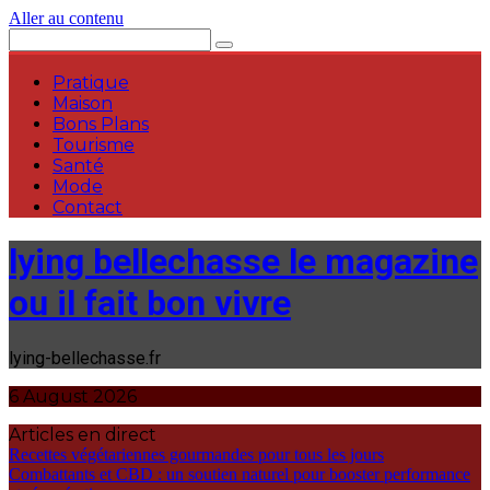
Aller au contenu
Pratique
Maison
Bons Plans
Tourisme
Santé
Mode
Contact
lying bellechasse le magazine
ou il fait bon vivre
lying-bellechasse.fr
6 August 2026
Articles en direct
Recettes végétariennes gourmandes pour tous les jours
Combattants et CBD : un soutien naturel pour booster performance