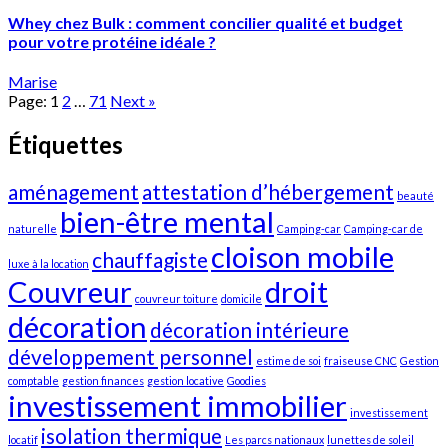
Whey chez Bulk : comment concilier qualité et budget
pour votre protéine idéale ?
Marise
Page:
1
2
…
71
Next
»
Étiquettes
aménagement
attestation d’hébergement
beauté
bien-être mental
naturelle
Camping-car
Camping-car de
cloison mobile
chauffagiste
luxe à la location
Couvreur
droit
couvreur toiture
domicile
décoration
décoration intérieure
développement personnel
estime de soi
fraiseuse CNC
Gestion
comptable
gestion finances
gestion locative
Goodies
investissement immobilier
investissement
isolation thermique
locatif
Les parcs nationaux
lunettes de soleil