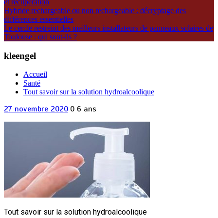
et récupération
Hybride rechargeable ou non rechargeable : décryptage des
différences essentielles
Le cercle restreint des meilleurs installateurs de panneaux solaires de
Toulouse : qui sont-ils ?
kleengel
Accueil
Santé
Tout savoir sur la solution hydroalcoolique
27 novembre 2020
0
6 ans
Tout savoir sur la solution hydroalcoolique