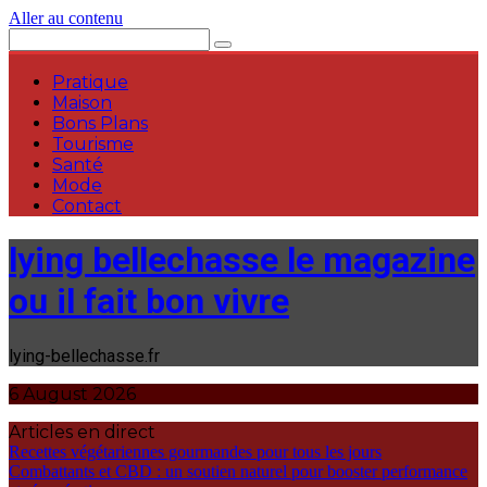
Aller au contenu
Pratique
Maison
Bons Plans
Tourisme
Santé
Mode
Contact
lying bellechasse le magazine
ou il fait bon vivre
lying-bellechasse.fr
6 August 2026
Articles en direct
Recettes végétariennes gourmandes pour tous les jours
Combattants et CBD : un soutien naturel pour booster performance