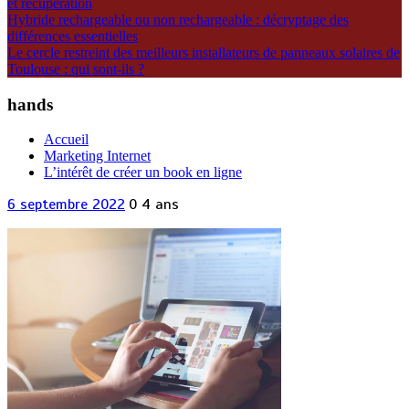
et récupération
Hybride rechargeable ou non rechargeable : décryptage des
différences essentielles
Le cercle restreint des meilleurs installateurs de panneaux solaires de
Toulouse : qui sont-ils ?
hands
Accueil
Marketing Internet
L’intérêt de créer un book en ligne
6 septembre 2022
0
4 ans