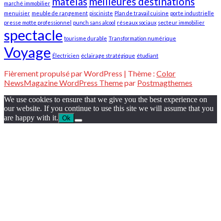
matelas
meilleures destinations
marché immobilier
menuisier
meuble de rangement
pisciniste
Plan de travail cuisine
porte industrielle
presse motte professionnel
punch sans alcool
réseaux sociaux
secteur immobilier
spectacle
tourisme durable
Transformation numérique
Voyage
Électricien
éclairage stratégique
étudiant
Fièrement propulsé par WordPress
|
Thème :
Color
NewsMagazine WordPress Theme
par
Postmagthemes
We use cookies to ensure that we give you the best experience on
our website. If you continue to use this site we will assume that you
are happy with it.
Ok