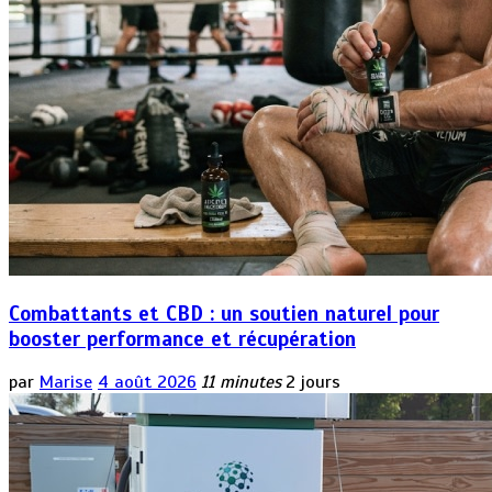
Combattants et CBD : un soutien naturel pour
booster performance et récupération
par
Marise
4 août 2026
11 minutes
2 jours