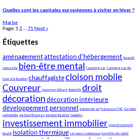
Quelles sont les capitales européennes à visiter en hiver ?
Marise
Page:
1
2
…
71
Next
»
Étiquettes
aménagement
attestation d’hébergement
beauté
bien-être mental
naturelle
Camping-car
Camping-car de
cloison mobile
chauffagiste
luxe à la location
Couvreur
droit
couvreur toiture
domicile
décoration
décoration intérieure
développement personnel
estime de soi
fraiseuse CNC
Gestion
comptable
gestion finances
gestion locative
Goodies
investissement immobilier
investissement
isolation thermique
locatif
Les parcs nationaux
lunettes de soleil