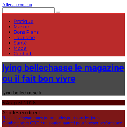
Aller au contenu
Pratique
Maison
Bons Plans
Tourisme
Santé
Mode
Contact
lying bellechasse le magazine
ou il fait bon vivre
lying-bellechasse.fr
6 August 2026
Articles en direct
Recettes végétariennes gourmandes pour tous les jours
Combattants et CBD : un soutien naturel pour booster performance