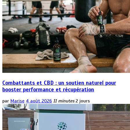
Combattants et CBD : un soutien naturel pour
booster performance et récupération
par
Marise
4 août 2026
11 minutes
2 jours