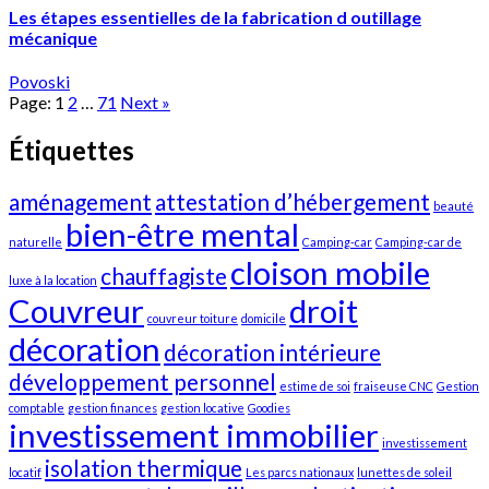
Les étapes essentielles de la fabrication d outillage
mécanique
Povoski
Page:
1
2
…
71
Next
»
Étiquettes
aménagement
attestation d’hébergement
beauté
bien-être mental
naturelle
Camping-car
Camping-car de
cloison mobile
chauffagiste
luxe à la location
Couvreur
droit
couvreur toiture
domicile
décoration
décoration intérieure
développement personnel
estime de soi
fraiseuse CNC
Gestion
comptable
gestion finances
gestion locative
Goodies
investissement immobilier
investissement
isolation thermique
locatif
Les parcs nationaux
lunettes de soleil