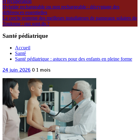
et récupération
Hybride rechargeable ou non rechargeable : décryptage des
différences essentielles
Le cercle restreint des meilleurs installateurs de panneaux solaires de
Toulouse : qui sont-ils ?
Santé pédiatrique
Accueil
Santé
Santé pédiatrique : astuces pour des enfants en pleine forme
24 juin 2026
0
1 mois