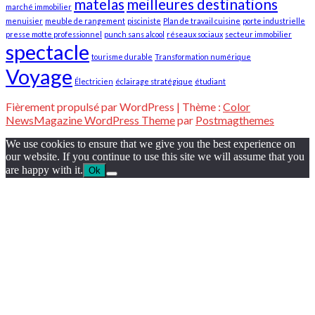
matelas
meilleures destinations
marché immobilier
menuisier
meuble de rangement
pisciniste
Plan de travail cuisine
porte industrielle
presse motte professionnel
punch sans alcool
réseaux sociaux
secteur immobilier
spectacle
tourisme durable
Transformation numérique
Voyage
Électricien
éclairage stratégique
étudiant
Fièrement propulsé par WordPress
|
Thème :
Color
NewsMagazine WordPress Theme
par
Postmagthemes
We use cookies to ensure that we give you the best experience on
our website. If you continue to use this site we will assume that you
are happy with it.
Ok