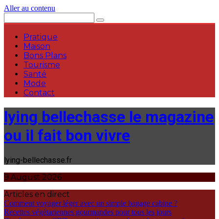
Aller au contenu
Pratique
Maison
Bons Plans
Tourisme
Santé
Mode
Contact
lying bellechasse le magazine
ou il fait bon vivre
lying-bellechasse.fr
9 August 2026
Articles en direct
Comment voyager léger avec un simple bagage cabine ?
Recettes végétariennes gourmandes pour tous les jours