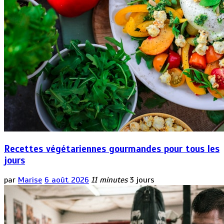
Recettes végétariennes gourmandes pour tous les
jours
par
Marise
6 août 2026
11 minutes
3 jours