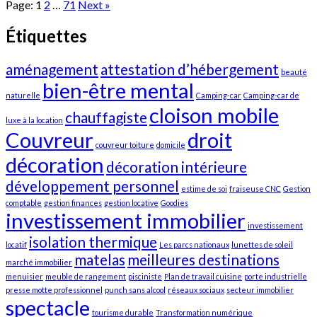
Page:
1
2
…
71
Next
»
Étiquettes
aménagement
attestation d’hébergement
beauté
bien-être mental
naturelle
Camping-car
Camping-car de
cloison mobile
chauffagiste
luxe à la location
Couvreur
droit
couvreur toiture
domicile
décoration
décoration intérieure
développement personnel
estime de soi
fraiseuse CNC
Gestion
comptable
gestion finances
gestion locative
Goodies
investissement immobilier
investissement
isolation thermique
locatif
Les parcs nationaux
lunettes de soleil
matelas
meilleures destinations
marché immobilier
menuisier
meuble de rangement
pisciniste
Plan de travail cuisine
porte industrielle
presse motte professionnel
punch sans alcool
réseaux sociaux
secteur immobilier
spectacle
tourisme durable
Transformation numérique