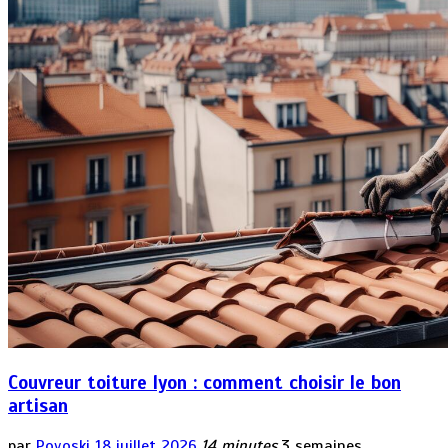
Couvreur toiture lyon : comment choisir le bon
artisan
par
Povoski
18 juillet 2026
14 minutes
3 semaines