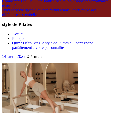
Combattants et CBD : un soutien naturel pour booster performance
et récupération
Hybride rechargeable ou non rechargeable : décryptage des
différences essentielles
style de Pilates
Accueil
Pratique
Quiz : Découvrez le style de Pilates qui correspond
parfaitement à votre personnalité
14 avril 2026
0
4 mois