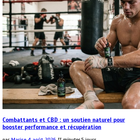
Combattants et CBD : un soutien naturel pour
booster performance et récupération
par
Marise
4 août 2026
11 minutes
5 jours