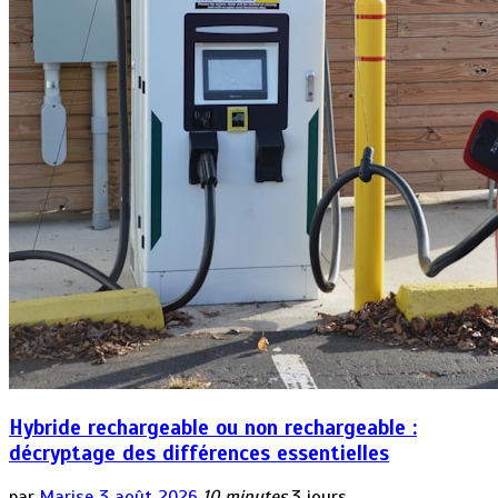
Hybride rechargeable ou non rechargeable :
décryptage des différences essentielles
par
Marise
3 août 2026
10 minutes
3 jours