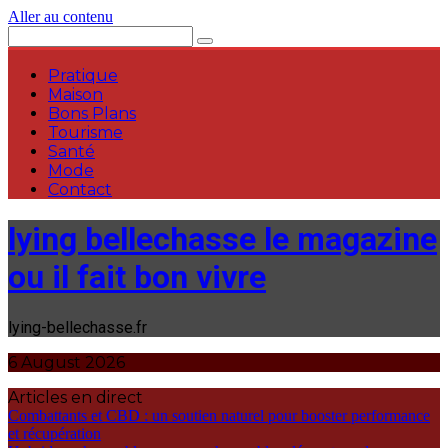
Aller au contenu
Pratique
Maison
Bons Plans
Tourisme
Santé
Mode
Contact
lying bellechasse le magazine
ou il fait bon vivre
lying-bellechasse.fr
6 August 2026
Articles en direct
Combattants et CBD : un soutien naturel pour booster performance
et récupération