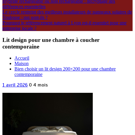
Hybride rechargeable ou non rechargeable : décryptage des
différences essentielles
Le cercle restreint des meilleurs installateurs de panneaux solaires de
Toulouse : qui sont-ils ?
Pourquoi le référencement naturel à Lyon est-il essentiel pour une
entreprise locale ?
Lit design pour une chambre à coucher
contemporaine
Accueil
Maison
Bien choisir un lit design 200×200 pour une chambre
contemporaine
1 avril 2026
0
4 mois