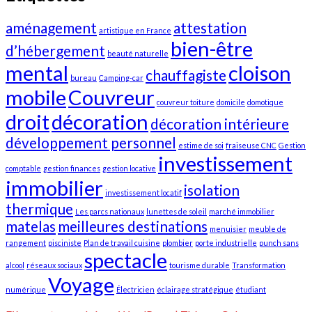
aménagement
attestation
artistique en France
bien-être
d’hébergement
beauté naturelle
mental
cloison
chauffagiste
bureau
Camping-car
mobile
Couvreur
couvreur toiture
domicile
domotique
droit
décoration
décoration intérieure
développement personnel
estime de soi
fraiseuse CNC
Gestion
investissement
comptable
gestion finances
gestion locative
immobilier
isolation
investissement locatif
thermique
Les parcs nationaux
lunettes de soleil
marché immobilier
matelas
meilleures destinations
menuisier
meuble de
rangement
pisciniste
Plan de travail cuisine
plombier
porte industrielle
punch sans
spectacle
alcool
réseaux sociaux
tourisme durable
Transformation
Voyage
numérique
Électricien
éclairage stratégique
étudiant