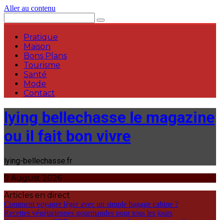
Aller au contenu
Pratique
Maison
Bons Plans
Tourisme
Santé
Mode
Contact
lying bellechasse le magazine
ou il fait bon vivre
lying-bellechasse.fr
9 August 2026
Articles en direct
Comment voyager léger avec un simple bagage cabine ?
Recettes végétariennes gourmandes pour tous les jours