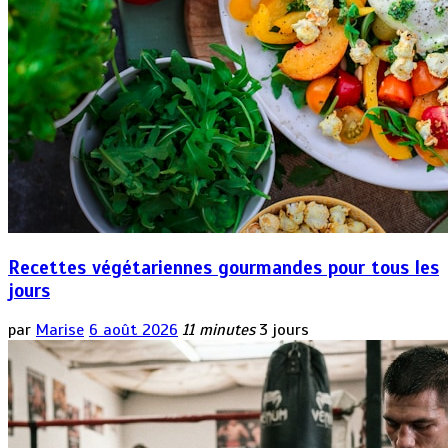
Recettes végétariennes gourmandes pour tous les
jours
par
Marise
6 août 2026
11 minutes
3 jours