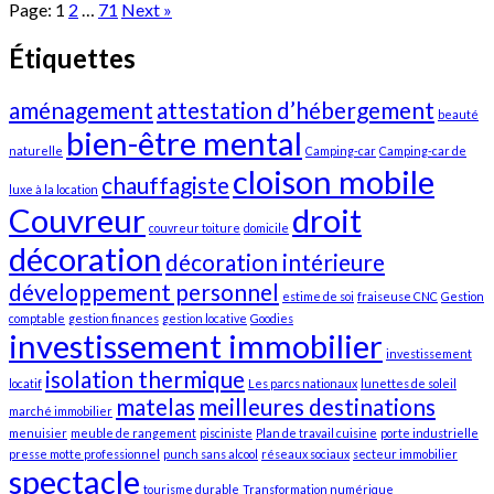
Page:
1
2
…
71
Next
»
Étiquettes
aménagement
attestation d’hébergement
beauté
bien-être mental
naturelle
Camping-car
Camping-car de
cloison mobile
chauffagiste
luxe à la location
Couvreur
droit
couvreur toiture
domicile
décoration
décoration intérieure
développement personnel
estime de soi
fraiseuse CNC
Gestion
comptable
gestion finances
gestion locative
Goodies
investissement immobilier
investissement
isolation thermique
locatif
Les parcs nationaux
lunettes de soleil
matelas
meilleures destinations
marché immobilier
menuisier
meuble de rangement
pisciniste
Plan de travail cuisine
porte industrielle
presse motte professionnel
punch sans alcool
réseaux sociaux
secteur immobilier
spectacle
tourisme durable
Transformation numérique