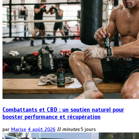
Combattants et CBD : un soutien naturel pour
booster performance et récupération
par
Marise
4 août 2026
11 minutes
5 jours