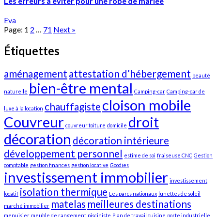
Les erreurs à éviter pour une robe de mariée
Eva
Page:
1
2
…
71
Next
»
Étiquettes
aménagement
attestation d’hébergement
beauté
bien-être mental
naturelle
Camping-car
Camping-car de
cloison mobile
chauffagiste
luxe à la location
Couvreur
droit
couvreur toiture
domicile
décoration
décoration intérieure
développement personnel
estime de soi
fraiseuse CNC
Gestion
comptable
gestion finances
gestion locative
Goodies
investissement immobilier
investissement
isolation thermique
locatif
Les parcs nationaux
lunettes de soleil
matelas
meilleures destinations
marché immobilier
menuisier
meuble de rangement
pisciniste
Plan de travail cuisine
porte industrielle