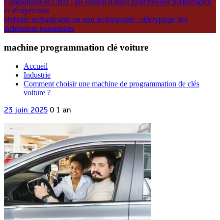
Combattants et CBD : un soutien naturel pour booster performance
et récupération
Hybride rechargeable ou non rechargeable : décryptage des
différences essentielles
machine programmation clé voiture
Accueil
Industrie
Comment choisir une machine de programmation de clés
voiture ?
23 juin 2025
0
1 an