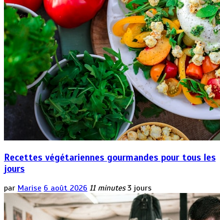
Recettes végétariennes gourmandes pour tous les
jours
par
Marise
6 août 2026
11 minutes
3 jours