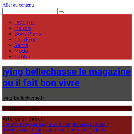
Aller au contenu
Pratique
Maison
Bons Plans
Tourisme
Santé
Mode
Contact
lying bellechasse le magazine
ou il fait bon vivre
lying-bellechasse.fr
9 August 2026
Articles en direct
Comment voyager léger avec un simple bagage cabine ?
Recettes végétariennes gourmandes pour tous les jours